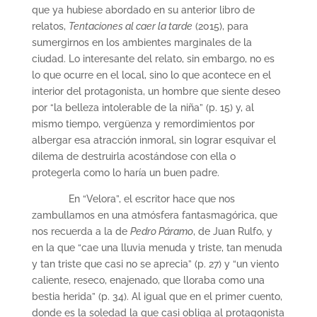
que ya hubiese abordado en su anterior libro de
relatos,
Tentaciones al caer la tarde
(2015), para
sumergirnos en los ambientes marginales de la
ciudad. Lo interesante del relato, sin embargo, no es
lo que ocurre en el local, sino lo que acontece en el
interior del protagonista, un hombre que siente deseo
por “la belleza intolerable de la niña” (p. 15) y, al
mismo tiempo, vergüenza y remordimientos por
albergar esa atracción inmoral, sin lograr esquivar el
dilema de destruirla acostándose con ella o
protegerla como lo haría un buen padre.
En “Velora”, el escritor hace que nos
zambullamos en una atmósfera fantasmagórica, que
nos recuerda a la de
Pedro Páramo
, de Juan Rulfo, y
en la que “cae una lluvia menuda y triste, tan menuda
y tan triste que casi no se aprecia” (p. 27) y “un viento
caliente, reseco, enajenado, que lloraba como una
bestia herida” (p. 34). Al igual que en el primer cuento,
donde es la soledad la que casi obliga al protagonista